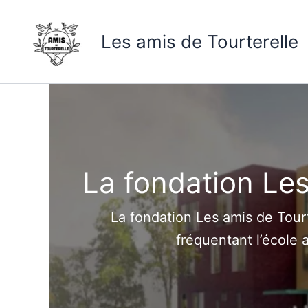
Skip
to
Les amis de Tourterelle
content
La fondation Les
La fondation Les amis de Tour
fréquentant l’école 